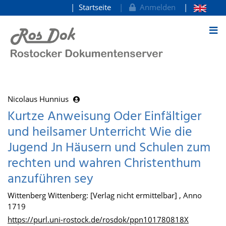
Startseite
Anmelden
zum Inhalt
Nicolaus Hunnius
Kurtze Anweisung Oder Einfältiger
und heilsamer Unterricht Wie die
Jugend Jn Häusern und Schulen zum
rechten und wahren Christenthum
anzuführen sey
Wittenberg Wittenberg: [Verlag nicht ermittelbar] , Anno
1719
https://purl.uni-rostock.de/rosdok/ppn101780818X