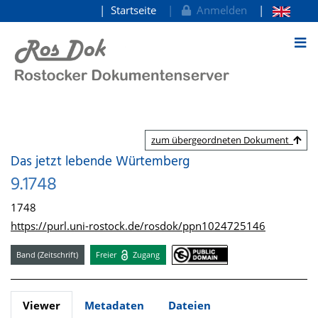
Startseite
Anmelden
zum Inhalt
zum übergeordneten Dokument
Das jetzt lebende Würtemberg
9.1748
1748
https://purl.uni-rostock.de/rosdok/ppn1024725146
Band (Zeitschrift)
Freier
Zugang
Viewer
Metadaten
Dateien