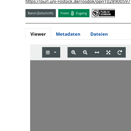
https://purl.uni-rostock.de/rosdok/ppn1028900597
Band (Zeitschrift)
Freier
Zugang
Viewer
Metadaten
Dateien