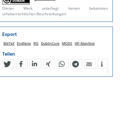
Dieses Werk unterliegt keinen bekannten
urheberrechtlichen Beschränkungen.
Export
BibTeX
EndNote
RIS
DublinCore
MODS
IIIF-Manifest
Teilen
tweet
teilen
mitteilen
teilen
teilen
teilen
mail