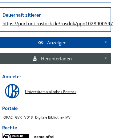
Dauerhaft zitieren
https://purl.uni-rostock.de/
rosdok/ppn1028900597
Anzeigen
Herunterladen
Anbieter
Universitätsbibliothek Rostock
Portale
OPAC
GVK
VD18
Digitale Bibliothek MV
Rechte
gemeinfrei