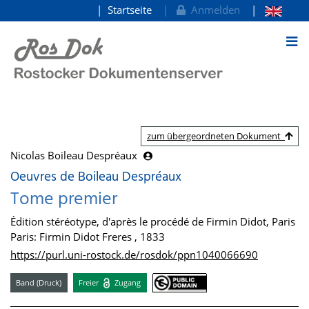
Startseite
Anmelden
zum Inhalt
zum übergeordneten Dokument
Nicolas Boileau Despréaux
Oeuvres de Boileau Despréaux
Tome premier
Édition stéréotype, d'après le procédé de Firmin Didot, Paris
Paris: Firmin Didot Freres , 1833
https://purl.uni-rostock.de/rosdok/ppn1040066690
Band (Druck)
Freier
Zugang