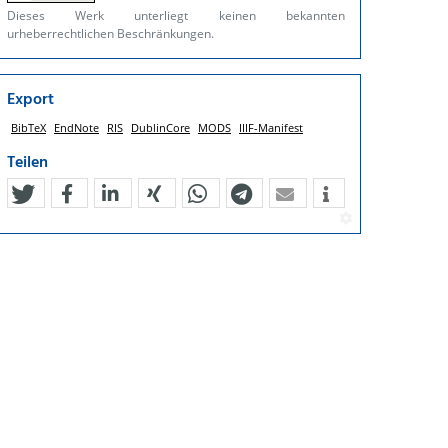
Dieses Werk unterliegt keinen bekannten
urheberrechtlichen Beschränkungen.
Export
BibTeX
EndNote
RIS
DublinCore
MODS
IIIF-Manifest
Teilen
tweet
teilen
mitteilen
teilen
teilen
teilen
mail