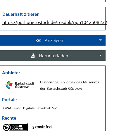
Dauerhaft zitieren
https://purl.uni-rostock.de/
rosdok/ppn1042508232
Anzeigen
Herunterladen
Anbieter
Historische Bibliothek des Museums
der Barlachstadt Güstrow
Portale
OPAC
GVK
Digitale Bibliothek MV
Rechte
gemeinfrei