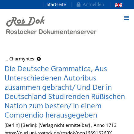
Startseite
Anmelden
zum Inhalt
... Charmyntes
Die Deutsche Grammatica, Aus
Unterschiedenen Autoribus
zusammen gebracht/ Und Der in
Deutschland Studirenden Rußischen
Nation zum besten/ In einem
Compendio herausgegeben
[Berlin] [Berlin]: [Verlag nicht ermittelbar] , Anno 1713
https://purl.uni-rostock.de/rosdok/ppn166916263X