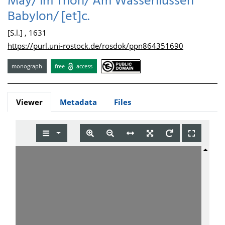
May/ Im Thon/ Am Wasserflüssen
Babylon/ [et]c.
[S.l.] , 1631
https://purl.uni-rostock.de/rosdok/ppn864351690
monograph
free
access
Viewer
Metadata
Files