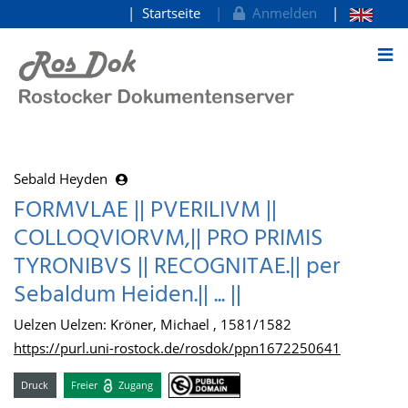
Startseite
Anmelden
zum Inhalt
Sebald Heyden
FORMVLAE || PVERILIVM ||
COLLOQVIORVM,|| PRO PRIMIS
TYRONIBVS || RECOGNITAE.|| per
Sebaldum Heiden.|| ... ||
Uelzen Uelzen: Kröner, Michael , 1581/1582
https://purl.uni-rostock.de/rosdok/ppn1672250641
Druck
Freier
Zugang