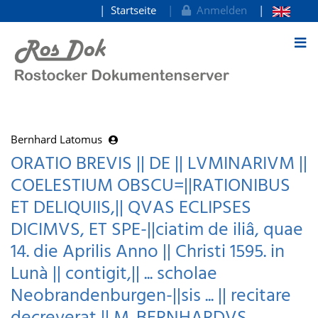
Startseite
Anmelden
zum Inhalt
Bernhard Latomus
ORATIO BREVIS || DE || LVMINARIVM ||
COELESTIUM OBSCU=||RATIONIBUS
ET DELIQUIIS,|| QVAS ECLIPSES
DICIMVS, ET SPE-||ciatim de iliâ, quae
14. die Aprilis Anno || Christi 1595. in
Lunà || contigit,|| ... scholae
Neobrandenburgen-||sis ... || recitare