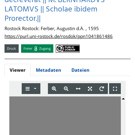
decreverat || M. BERNHARDVS
LATOMVS || Scholae ibidem
Prorector.||
Rostock Rostock: Ferber, Augustin d.Ä. , 1595
https://purl.uni-rostock.de/rosdok/ppn1041861486
Druck
Freier
Zugang
Viewer
Metadaten
Dateien