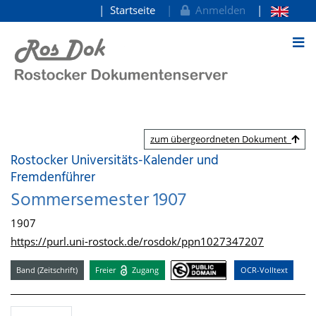
Startseite
Anmelden
zum Inhalt
zum übergeordneten Dokument
Rostocker Universitäts-Kalender und
Fremdenführer
Sommersemester 1907
1907
https://purl.uni-rostock.de/rosdok/ppn1027347207
Band (Zeitschrift)
Freier
Zugang
OCR-Volltext