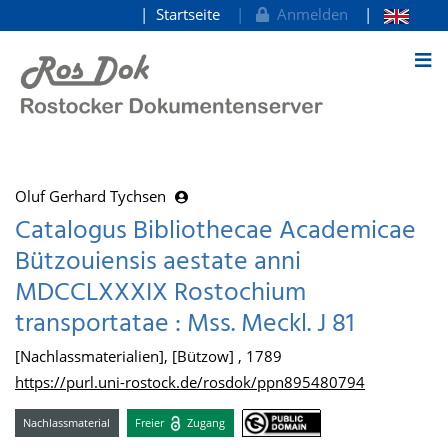
Startseite
Anmelden
zum Inhalt
Oluf Gerhard Tychsen
Catalogus Bibliothecae Academicae
Bützouiensis aestate anni
MDCCLXXXIX Rostochium
transportatae : Mss. Meckl. J 81
[Nachlassmaterialien], [Bützow] , 1789
https://purl.uni-rostock.de/rosdok/ppn895480794
Nachlassmaterial
Freier
Zugang