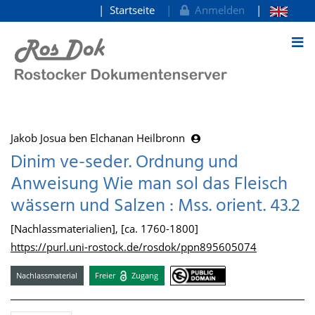
Startseite
Anmelden
zum Inhalt
Jakob Josua ben Elchanan Heilbronn
Dinim ve-seder. Ordnung und
Anweisung Wie man sol das Fleisch
wässern und Salzen : Mss. orient. 43.2
[Nachlassmaterialien], [ca. 1760-1800]
https://purl.uni-rostock.de/rosdok/ppn895605074
Nachlassmaterial
Freier
Zugang