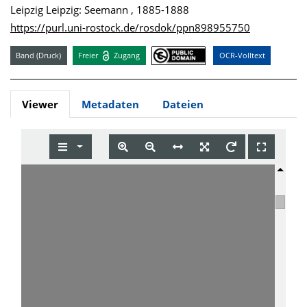
Leipzig Leipzig: Seemann , 1885-1888
https://purl.uni-rostock.de/rosdok/ppn898955750
Band (Druck)
Freier
Zugang
OCR-Volltext
Viewer
Metadaten
Dateien