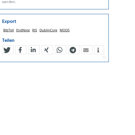
werden.
Export
BibTeX
EndNote
RIS
DublinCore
MODS
Teilen
tweet
teilen
mitteilen
teilen
teilen
teilen
mail