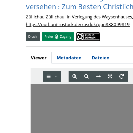
versehen : Zum Besten Christlic
Züllichau Züllichau: in Verlegung des Waysenhauses
https://purl.uni-rostock.de/rosdok/ppn888099819
Druck
Freier
Zugang
Viewer
Metadaten
Dateien