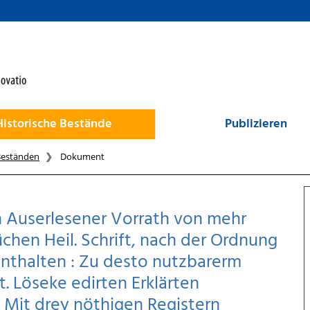
Historische Bestände
Publizieren
Beständen
Dokument
n Auserlesener Vorrath von mehr
hen Heil. Schrift, nach der Ordnung
enthalten : Zu desto nutzbarerm
. Löseke edirten Erklärten
: Mit drey nöthigen Registern