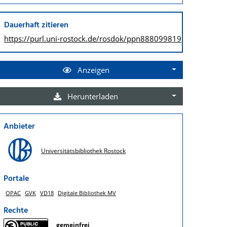
Dauerhaft zitieren
https://purl.uni-rostock.de/
rosdok/ppn888099819
Anzeigen
Herunterladen
Anbieter
Universitätsbibliothek Rostock
Portale
OPAC
GVK
VD18
Digitale Bibliothek MV
Rechte
gemeinfrei