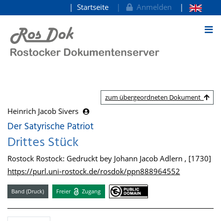
Startseite
Anmelden
zum Inhalt
zum übergeordneten Dokument
Heinrich Jacob Sivers
Der Satyrische Patriot
Drittes Stück
Rostock Rostock: Gedruckt bey Johann Jacob Adlern , [1730]
https://purl.uni-rostock.de/rosdok/ppn888964552
Band (Druck)
Freier
Zugang