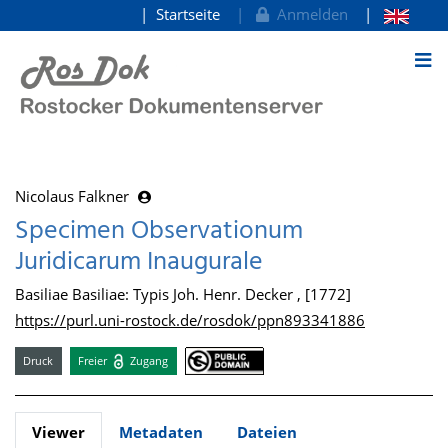
Startseite
Anmelden
zum Inhalt
Nicolaus Falkner
Specimen Observationum
Juridicarum Inaugurale
Basiliae Basiliae: Typis Joh. Henr. Decker , [1772]
https://purl.uni-rostock.de/rosdok/ppn893341886
Druck
Freier
Zugang
Viewer
Metadaten
Dateien