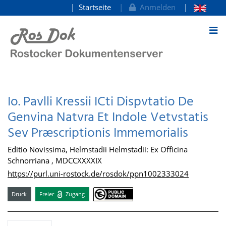
Startseite
Anmelden
zum Inhalt
Io. Pavlli Kressii ICti Dispvtatio De
Genvina Natvra Et Indole Vetvstatis
Sev Præscriptionis Immemorialis
Editio Novissima, Helmstadii Helmstadii: Ex Officina
Schnorriana , MDCCXXXXIX
https://purl.uni-rostock.de/rosdok/ppn1002333024
Druck
Freier
Zugang