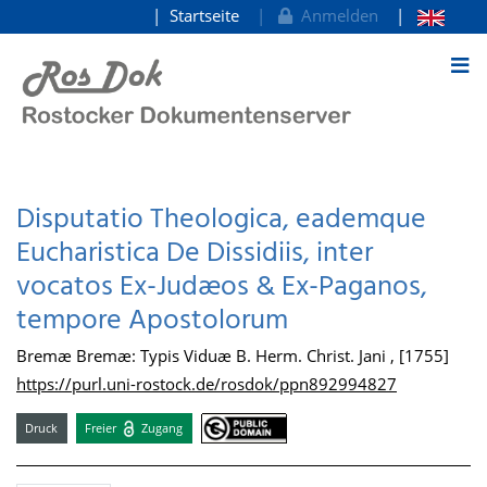
Startseite
Anmelden
zum Inhalt
Disputatio Theologica, eademque
Eucharistica De Dissidiis, inter
vocatos Ex-Judæos & Ex-Paganos,
tempore Apostolorum
Bremæ Bremæ: Typis Viduæ B. Herm. Christ. Jani , [1755]
https://purl.uni-rostock.de/rosdok/ppn892994827
Druck
Freier
Zugang