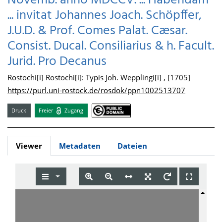
Novemb. anno MDCCV. ... Habendam
... invitat Johannes Joach. Schöpffer,
J.U.D. & Prof. Comes Palat. Cæsar.
Consist. Ducal. Consiliarius & h. Facult.
Jurid. Pro Decanus
Rostochi[i] Rostochi[i]: Typis Joh. Wepplingi[i] , [1705]
https://purl.uni-rostock.de/rosdok/ppn1002513707
Druck
Freier
Zugang
Viewer
Metadaten
Dateien