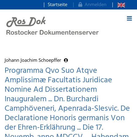
Startseite
Anmelden
zum Inhalt
Johann Joachim Schoepffer
Programma Qvo Suo Atqve
Amplissimæ Facultatis Juridicae
Nomine Ad Dissertationem
Inauguralem ... Dn. Burchardi
Camphöveneri, Apenrada-Slesvic. De
Declaratione Honoris germanis Von
der Ehren-Erklährung ... Die 17.