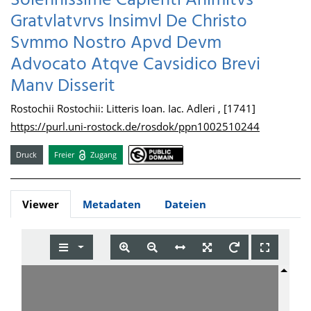
Solennissime Capienti Animitvs
Gratvlatvrvs Insimvl De Christo
Svmmo Nostro Apvd Devm
Advocato Atqve Cavsidico Brevi
Manv Disserit
Rostochii Rostochii: Litteris Ioan. Iac. Adleri , [1741]
https://purl.uni-rostock.de/rosdok/ppn1002510244
Druck
Freier
Zugang
Viewer
Metadaten
Dateien