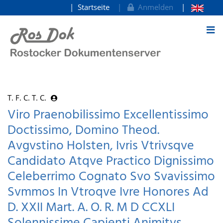
Startseite
Anmelden
zum Inhalt
T. F. C. T. C.
Viro Praenobilissimo Excellentissimo
Doctissimo, Domino Theod.
Avgvstino Holsten, Ivris Vtrivsqve
Candidato Atqve Practico Dignissimo
Celeberrimo Cognato Svo Svavissimo
Svmmos In Vtroqve Ivre Honores Ad
D. XXII Mart. A. O. R. M D CCXLI