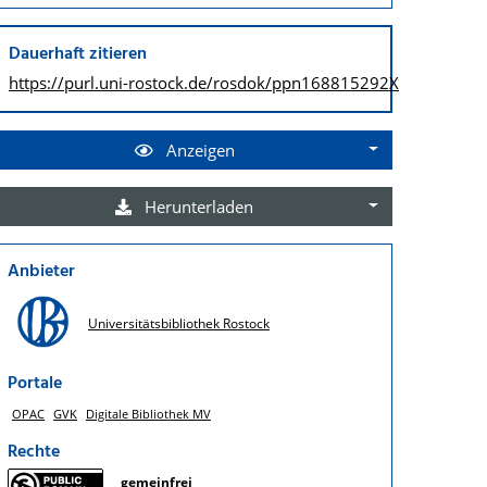
Dauerhaft zitieren
https://purl.uni-rostock.de/
rosdok/ppn168815292X
Anzeigen
Herunterladen
Anbieter
Universitätsbibliothek Rostock
Portale
OPAC
GVK
Digitale Bibliothek MV
Rechte
gemeinfrei