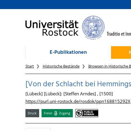
zum Inhalt
E-Publikationen
Start
Historische Bestände
Browsen in Historische 
[Von der Schlacht bei Hemmingst
[Lübeck] [Lübeck]: [Steffen Arndes] , [1500]
https://purl.uni-rostock.de/rosdok/ppn168815292X
Druck
Freier
Zugang