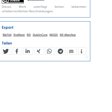
Dieses Werk unterliegt keinen bekannten
urheberrechtlichen Beschränkungen.
Export
BibTeX
EndNote
RIS
DublinCore
MODS
IIIF-Manifest
Teilen
tweet
teilen
mitteilen
teilen
teilen
teilen
mail