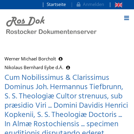
Startseite
Anmelden
zum Inhalt
Werner Michael Borcholt
Nikolaus Bernhard Eybe d.Ä.
Cum Nobilissimus & Clarissimus
Dominus Joh. Hermannus Tiefbrunn,
S. S. Theologiæ Cultor strenuus, sub
præsidio Viri ... Domini Davidis Henrici
Kopkenii, S. S. Theologiæ Doctoris ...
In Almæ Rostochiensis ... specimen
eruditionis disputando ederet,