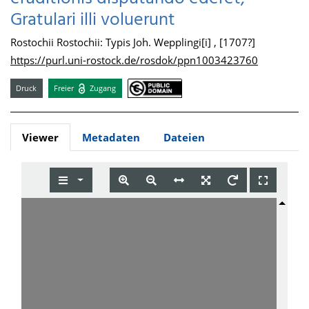
Gratulari illi voluerunt
Rostochii Rostochii: Typis Joh. Wepplingi[i] , [1707?]
https://purl.uni-rostock.de/rosdok/ppn1003423760
Druck
Freier
Zugang
Viewer
Metadaten
Dateien