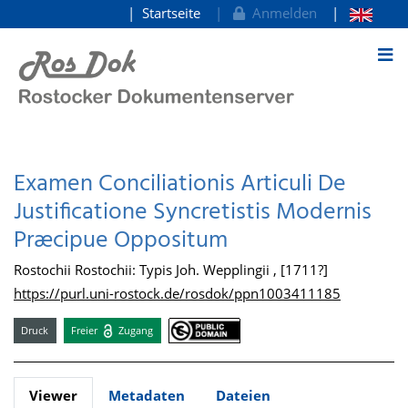
Startseite
Anmelden
zum Inhalt
Examen Conciliationis Articuli De
Justificatione Syncretistis Modernis
Præcipue Oppositum
Rostochii Rostochii: Typis Joh. Wepplingii , [1711?]
https://purl.uni-rostock.de/rosdok/ppn1003411185
Druck
Freier
Zugang
Viewer
Metadaten
Dateien