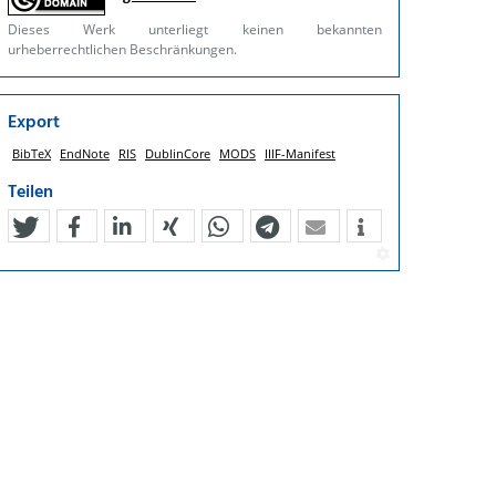
Dieses Werk unterliegt keinen bekannten
urheberrechtlichen Beschränkungen.
Export
BibTeX
EndNote
RIS
DublinCore
MODS
IIIF-Manifest
Teilen
tweet
teilen
mitteilen
teilen
teilen
teilen
mail