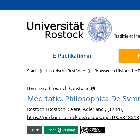
zum Inhalt
E-Publikationen
Start
Historische Bestände
Browsen in Historische 
Bernhard Friedrich Quistorp
Meditatio. Philosophica De Svmm
Rostochii Rostochii: Aere. Adleriano , [1744?]
https://purl.uni-rostock.de/rosdok/ppn1003348513
Druck
Freier
Zugang