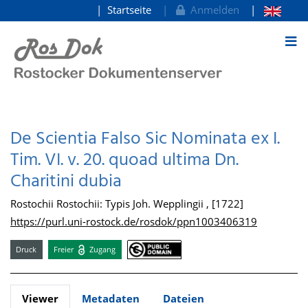
Startseite
Anmelden
zum Inhalt
De Scientia Falso Sic Nominata ex I.
Tim. VI. v. 20. quoad ultima Dn.
Charitini dubia
Rostochii Rostochii: Typis Joh. Wepplingii , [1722]
https://purl.uni-rostock.de/rosdok/ppn1003406319
Druck
Freier
Zugang
Viewer
Metadaten
Dateien