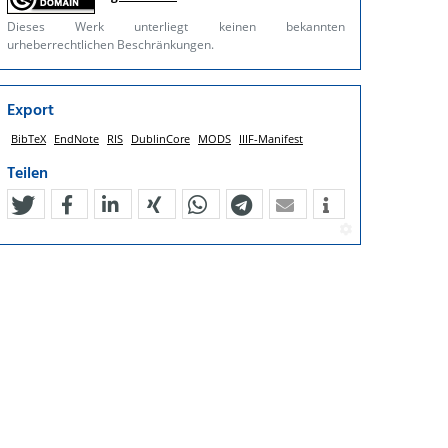
Dieses Werk unterliegt keinen bekannten
urheberrechtlichen Beschränkungen.
Export
BibTeX
EndNote
RIS
DublinCore
MODS
IIIF-Manifest
Teilen
tweet
teilen
mitteilen
teilen
teilen
teilen
mail