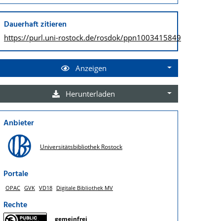
Dauerhaft zitieren
https://purl.uni-rostock.de/
rosdok/ppn1003415849
Anzeigen
Herunterladen
Anbieter
Universitätsbibliothek Rostock
Portale
OPAC
GVK
VD18
Digitale Bibliothek MV
Rechte
gemeinfrei