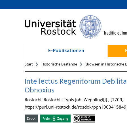
zum Inhalt
E-Publikationen
Start
Historische Bestände
Browsen in Historische 
Intellectus Regenitorum Debilita
Obnoxius
Rostochii Rostochii: Typis Joh. Wepplingi[i] , [1709]
https://purl.uni-rostock.de/rosdok/ppn1003415849
Druck
Freier
Zugang