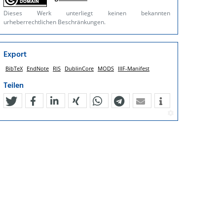
Dieses Werk unterliegt keinen bekannten
urheberrechtlichen Beschränkungen.
Export
BibTeX
EndNote
RIS
DublinCore
MODS
IIIF-Manifest
Teilen
tweet
teilen
mitteilen
teilen
teilen
teilen
mail