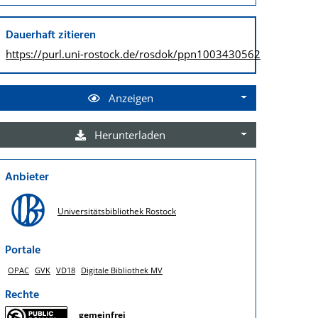
Dauerhaft zitieren
https://purl.uni-rostock.de/
rosdok/ppn1003430562
Anzeigen
Herunterladen
Anbieter
Universitätsbibliothek Rostock
Portale
OPAC
GVK
VD18
Digitale Bibliothek MV
Rechte
gemeinfrei