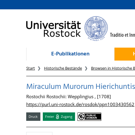
zum Inhalt
E-Publikationen
Start
Historische Bestände
Browsen in Historische 
Miraculum Murorum Hierichunti
Rostochii Rostochii: Wepplingius , [1708]
https://purl.uni-rostock.de/rosdok/ppn1003430562
Druck
Freier
Zugang