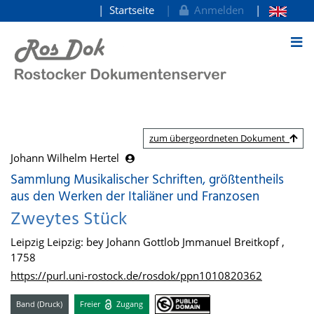
Startseite
Anmelden
zum Inhalt
zum übergeordneten Dokument
Johann Wilhelm Hertel
Sammlung Musikalischer Schriften, größtentheils
aus den Werken der Italiäner und Franzosen
Zweytes Stück
Leipzig Leipzig: bey Johann Gottlob Jmmanuel Breitkopf ,
1758
https://purl.uni-rostock.de/rosdok/ppn1010820362
Band (Druck)
Freier
Zugang