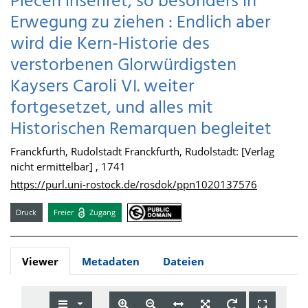
Piecen inseriret, so besonders in
Erwegung zu ziehen : Endlich aber
wird die Kern-Historie des
verstorbenen Glorwürdigsten
Kaysers Caroli VI. weiter
fortgesetzet, und alles mit
Historischen Remarquen begleitet
Franckfurth, Rudolstadt Franckfurth, Rudolstadt: [Verlag
nicht ermittelbar] , 1741
https://purl.uni-rostock.de/rosdok/ppn1020137576
Druck
Freier
Zugang
Viewer
Metadaten
Dateien