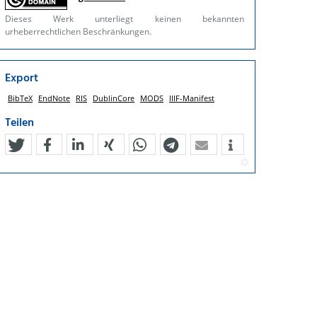
Dieses Werk unterliegt keinen bekannten
urheberrechtlichen Beschränkungen.
Export
BibTeX
EndNote
RIS
DublinCore
MODS
IIIF-Manifest
Teilen
tweet
teilen
mitteilen
teilen
teilen
teilen
mail