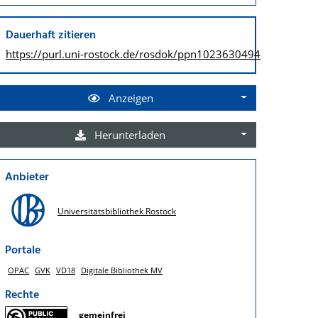
Dauerhaft zitieren
https://purl.uni-rostock.de/
rosdok/ppn1023630494
Anzeigen
Herunterladen
Anbieter
Universitätsbibliothek Rostock
Portale
OPAC
GVK
VD18
Digitale Bibliothek MV
Rechte
gemeinfrei