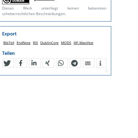
Dieses Werk unterliegt keinen bekannten
urheberrechtlichen Beschränkungen.
Export
BibTeX
EndNote
RIS
DublinCore
MODS
IIIF-Manifest
Teilen
tweet
teilen
mitteilen
teilen
teilen
teilen
mail