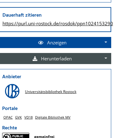
Dauerhaft zitieren
https://purl.uni-rostock.de/
rosdok/ppn1024153290
Anzeigen
Herunterladen
Anbieter
Universitätsbibliothek Rostock
Portale
OPAC
GVK
VD18
Digitale Bibliothek MV
Rechte
gemeinfrei