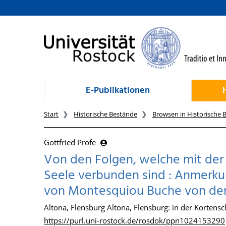
zum Inhalt
E-Publikationen
Start
Historische Bestände
Browsen in Historische 
Gottfried Profe
Von den Folgen, welche mit der 
Seele verbunden sind : Anmerkun
von Montesquiou Buche von de
Altona, Flensburg Altona, Flensburg: in der Korten
https://purl.uni-rostock.de/rosdok/ppn1024153290