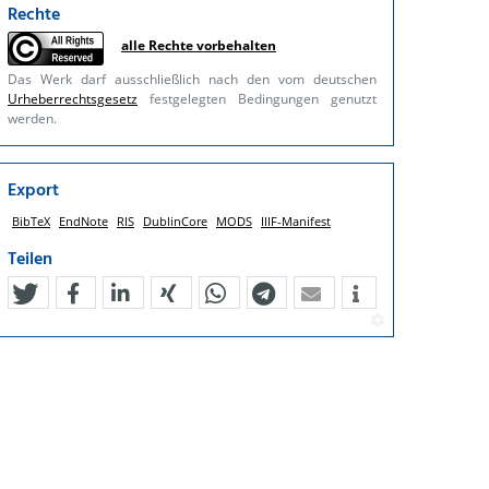
Rechte
alle Rechte vorbehalten
Das Werk darf ausschließlich nach den vom deutschen
Urheberrechtsgesetz
festgelegten Bedingungen genutzt
werden.
Export
BibTeX
EndNote
RIS
DublinCore
MODS
IIIF-Manifest
Teilen
tweet
teilen
mitteilen
teilen
teilen
teilen
mail