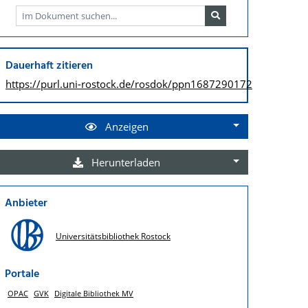
Dauerhaft zitieren
https://purl.uni-rostock.de/
rosdok/ppn1687290172
Anzeigen
Herunterladen
Anbieter
Universitätsbibliothek Rostock
Portale
OPAC
GVK
Digitale Bibliothek MV