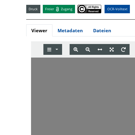
Druck
Freier
Zugang
OCR-Volltext
Viewer
Metadaten
Dateien