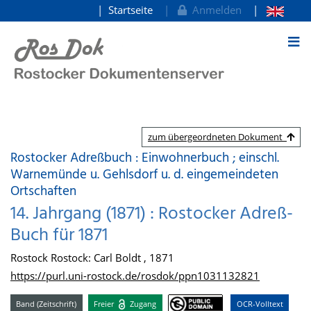
Startseite
Anmelden
zum Inhalt
zum übergeordneten Dokument
Rostocker Adreßbuch : Einwohnerbuch ; einschl.
Warnemünde u. Gehlsdorf u. d. eingemeindeten
Ortschaften
14. Jahrgang (1871) : Rostocker Adreß-
Buch für 1871
Rostock Rostock: Carl Boldt , 1871
https://purl.uni-rostock.de/rosdok/ppn1031132821
Band (Zeitschrift)
Freier
Zugang
OCR-Volltext