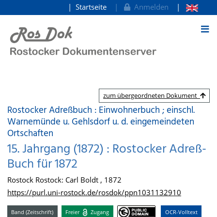
Startseite
Anmelden
zum Inhalt
zum übergeordneten Dokument
Rostocker Adreßbuch : Einwohnerbuch ; einschl.
Warnemünde u. Gehlsdorf u. d. eingemeindeten
Ortschaften
15. Jahrgang (1872) : Rostocker Adreß-
Buch für 1872
Rostock Rostock: Carl Boldt , 1872
https://purl.uni-rostock.de/rosdok/ppn1031132910
Band (Zeitschrift)
Freier
Zugang
OCR-Volltext