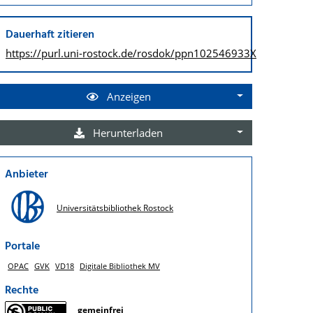
Dauerhaft zitieren
https://purl.uni-rostock.de/
rosdok/ppn102546933X
Anzeigen
Herunterladen
Anbieter
Universitätsbibliothek Rostock
Portale
OPAC
GVK
VD18
Digitale Bibliothek MV
Rechte
gemeinfrei