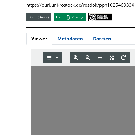
https://purl.uni-rostock.de/rosdok/ppn102546933X
Band (Druck)
Freier
Zugang
Viewer
Metadaten
Dateien