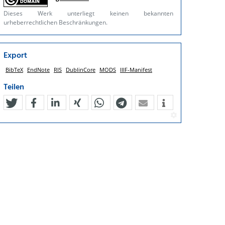
Dieses Werk unterliegt keinen bekannten
urheberrechtlichen Beschränkungen.
Export
BibTeX
EndNote
RIS
DublinCore
MODS
IIIF-Manifest
Teilen
tweet
teilen
mitteilen
teilen
teilen
teilen
mail