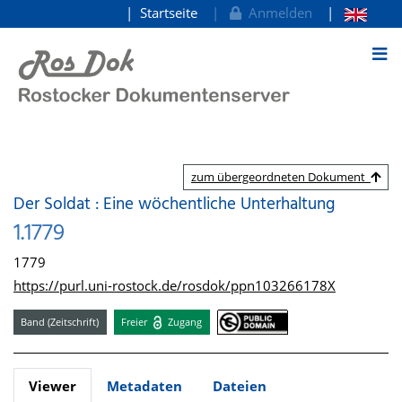
Startseite
Anmelden
zum Inhalt
zum übergeordneten Dokument
Der Soldat : Eine wöchentliche Unterhaltung
1.1779
1779
https://purl.uni-rostock.de/rosdok/ppn103266178X
Band (Zeitschrift)
Freier
Zugang
Viewer
Metadaten
Dateien