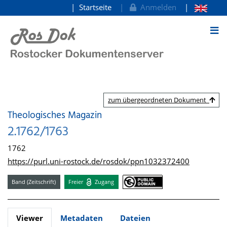
Startseite
Anmelden
zum Inhalt
zum übergeordneten Dokument
Theologisches Magazin
2.1762/1763
1762
https://purl.uni-rostock.de/rosdok/ppn1032372400
Band (Zeitschrift)
Freier
Zugang
Viewer
Metadaten
Dateien