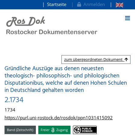
Startseite
Anmelden
zum Inhalt
zum übergeordneten Dokument
Gründliche Auszüge aus denen neuesten
theologisch- philosophisch- und philologischen
Disputationibus, welche auf denen Hohen Schulen
in Deutschland gehalten worden
2.1734
1734
https://purl.uni-rostock.de/rosdok/ppn1031415092
Band (Zeitschrift)
Freier
Zugang