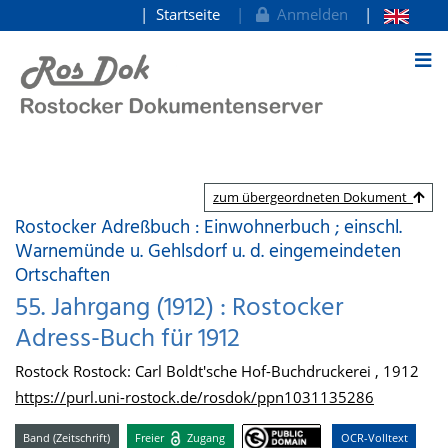
Startseite
Anmelden
zum Inhalt
zum übergeordneten Dokument
Rostocker Adreßbuch : Einwohnerbuch ; einschl.
Warnemünde u. Gehlsdorf u. d. eingemeindeten
Ortschaften
55. Jahrgang (1912) : Rostocker
Adress-Buch für 1912
Rostock Rostock: Carl Boldt'sche Hof-Buchdruckerei , 1912
https://purl.uni-rostock.de/rosdok/ppn1031135286
Band (Zeitschrift)
Freier
Zugang
OCR-Volltext