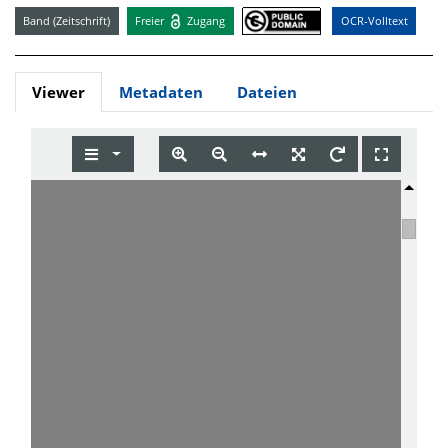
Band (Zeitschrift)
Freier
Zugang
OCR-Volltext
Viewer
Metadaten
Dateien