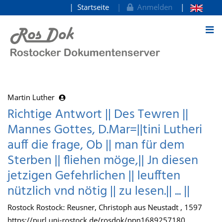
Startseite
Anmelden
zum Inhalt
Martin Luther
Richtige Antwort || Des Tewren ||
Mannes Gottes, D.Mar=||tini Lutheri
auff die frage, Ob || man für dem
Sterben || fliehen möge,|| Jn diesen
jetzigen Gefehrlichen || leufften
nützlich vnd nötig || zu lesen.|| ... ||
Rostock Rostock: Reusner, Christoph aus Neustadt , 1597
https://purl.uni-rostock.de/rosdok/ppn1689257180