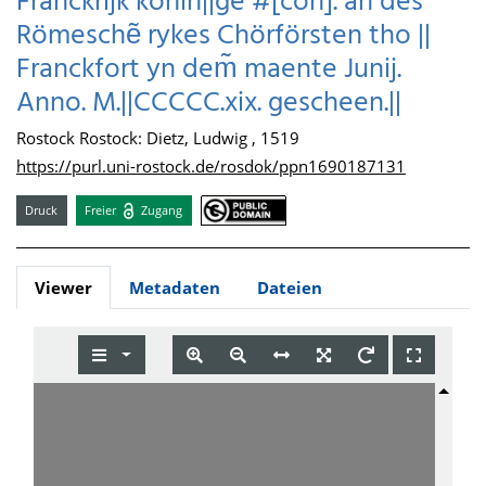
Franckrijk könin||ge #[con]. an des
Römeschẽ rykes Chörförsten tho ||
Franckfort yn dem̃ maente Junij.
Anno. M.||CCCCC.xix. gescheen.||
Rostock Rostock: Dietz, Ludwig , 1519
https://purl.uni-rostock.de/rosdok/ppn1690187131
Druck
Freier
Zugang
Viewer
Metadaten
Dateien