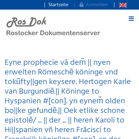
Startseite
Anmelden
zum Inhalt
Eyne prophecie vã dem̃ || nyen
erwelten Römeschẽ köninge vnd
tokũfty||gen keysere. Hertogen Karle
van Burgundiẽ.|| Köninge to
Hyspanien #[con]. yn eynem̃ olden
bo||ke gefundẽ.|| Oek etlike schone
epistolẽ/ ... || der ... || heren Karoli to
Hi||spanien vñ heren Frãcisci to