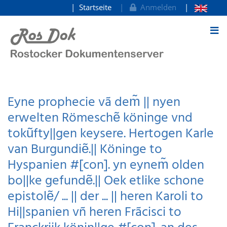
Startseite
Anmelden
zum Inhalt
Eyne prophecie vã dem̃ || nyen
erwelten Römeschẽ köninge vnd
tokũfty||gen keysere. Hertogen Karle
van Burgundiẽ.|| Köninge to
Hyspanien #[con]. yn eynem̃ olden
bo||ke gefundẽ.|| Oek etlike schone
epistolẽ/ ... || der ... || heren Karoli to
Hi||spanien vñ heren Frãcisci to