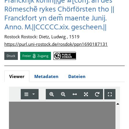
Franckrijk könin||ge #[con]. an des
Römeschẽ rykes Chörförsten tho ||
Franckfort yn dem̃ maente Junij.
Anno. M.||CCCCC.xix. gescheen.||
Rostock Rostock: Dietz, Ludwig , 1519
https://purl.uni-rostock.de/rosdok/ppn1690187131
Druck
Freier
Zugang
Viewer
Metadaten
Dateien