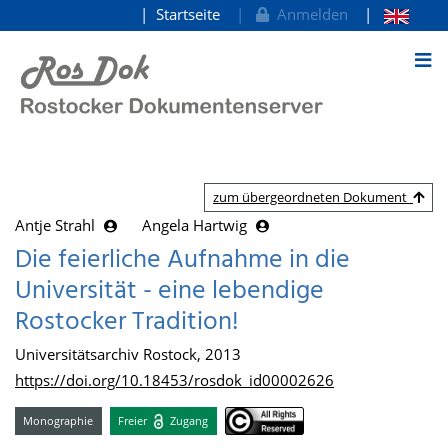
Startseite
Anmelden
zum Inhalt
zum übergeordneten Dokument
Antje Strahl
Angela Hartwig
Die feierliche Aufnahme in die
Universität - eine lebendige
Rostocker Tradition!
Universitätsarchiv Rostock, 2013
https://doi.org/10.18453/rosdok_id00002626
Monographie
Freier
Zugang