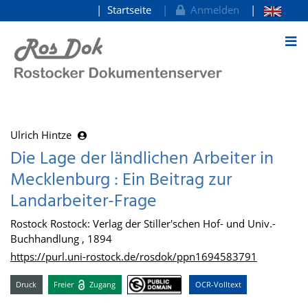
Startseite
Anmelden
zum Inhalt
Ulrich Hintze
Die Lage der ländlichen Arbeiter in
Mecklenburg : Ein Beitrag zur
Landarbeiter-Frage
Rostock Rostock: Verlag der Stiller'schen Hof- und Univ.-
Buchhandlung , 1894
https://purl.uni-rostock.de/rosdok/ppn1694583791
Druck
Freier
Zugang
OCR-Volltext