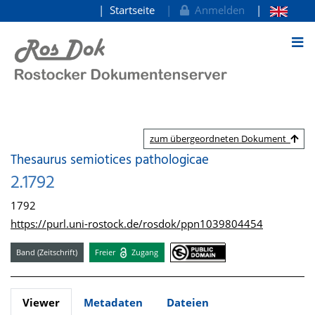
Startseite
Anmelden
zum Inhalt
zum übergeordneten Dokument
Thesaurus semiotices pathologicae
2.1792
1792
https://purl.uni-rostock.de/rosdok/ppn1039804454
Band (Zeitschrift)
Freier
Zugang
Viewer
Metadaten
Dateien