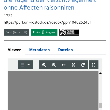
die Tugend der Verschwiegenheit
ohne Affecten raisonniren
1722
https://purl.uni-rostock.de/rosdok/ppn1040252451
Band (Zeitschrift)
Freier
Zugang
Viewer
Metadaten
Dateien