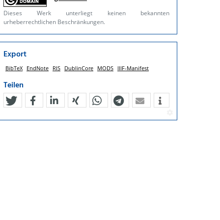
Dieses Werk unterliegt keinen bekannten
urheberrechtlichen Beschränkungen.
Export
BibTeX
EndNote
RIS
DublinCore
MODS
IIIF-Manifest
Teilen
tweet
teilen
mitteilen
teilen
teilen
teilen
mail