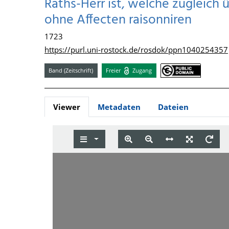
Raths-Herr ist, welche zugleich 
ohne Affecten raisonniren
1723
https://purl.uni-rostock.de/rosdok/ppn1040254357
Band (Zeitschrift)
Freier
Zugang
Viewer
Metadaten
Dateien