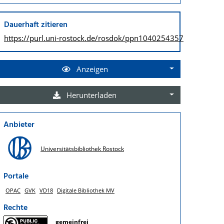
Dauerhaft zitieren
https://purl.uni-rostock.de/
rosdok/ppn1040254357
Anzeigen
Herunterladen
Anbieter
Universitätsbibliothek Rostock
Portale
OPAC
GVK
VD18
Digitale Bibliothek MV
Rechte
gemeinfrei