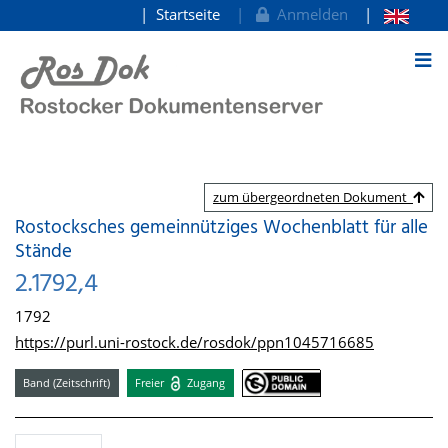
Startseite
Anmelden
zum Inhalt
zum übergeordneten Dokument
Rostocksches gemeinnütziges Wochenblatt für alle
Stände
2.1792,4
1792
https://purl.uni-rostock.de/rosdok/ppn1045716685
Band (Zeitschrift)
Freier
Zugang